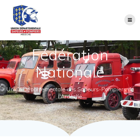
Passer
au
contenu
Fédération
Nationale
Union Départementale des Sapeurs-Pompiers de
l'Ardèche