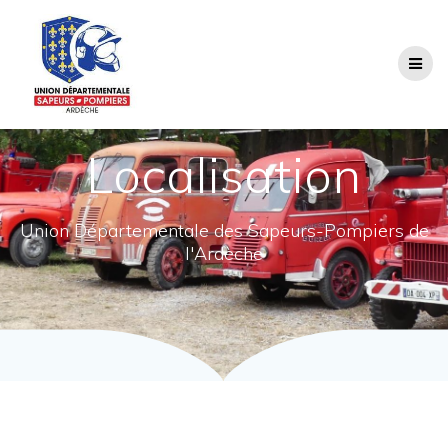
Passer
au
contenu
Localisation
Union Départementale des Sapeurs-Pompiers de
l'Ardèche