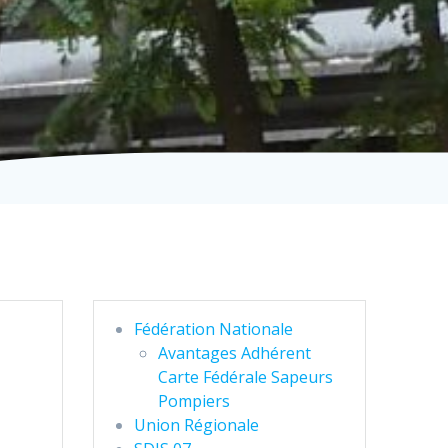
Fédération Nationale
Avantages Adhérent
Carte Fédérale Sapeurs
Pompiers
Union Régionale