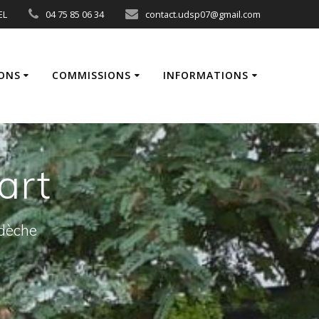
EL
04 75 85 06 34
contact.udsp07@gmail.com
ONS
COMMISSIONS
INFORMATIONS
art
rdèche